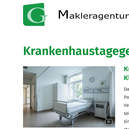
Krankenhaustageg
K
K
Da
Po
Ve
so
si
KI