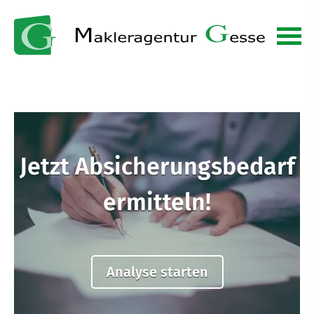
Jetzt Absicherungsbedarf
Sind Sie Single oder in
ermitteln!
einer Beziehung?
Single
Beziehung
Analyse starten
weiter